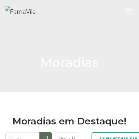
FamaVila
Moradias
Moradias em Destaque!
Preço
Guardar pesquisa