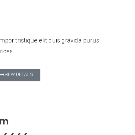
ucation Seminar
mpor tristique elit quis gravida purus
trices
VIEW DETAILS
am