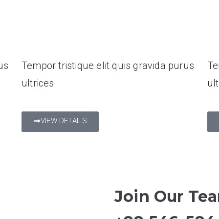
Business Meeting
Ed
us
Tempor tristique elit quis gravida purus
Te
ultrices
ul
VIEW DETAILS
Join Our Te