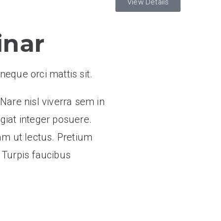
View Details
inar
eque orci mattis sit.
. Nare nisl viverra sem in
iat integer posuere.
am ut lectus. Pretium
 Turpis faucibus