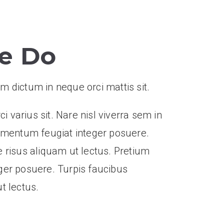
Sobre Nós
Imóveis
Contactos
e Do
 dictum in neque orci mattis sit.
ci varius sit. Nare nisl viverra sem in
ermentum feugiat integer posuere.
 risus aliquam ut lectus. Pretium
ger posuere. Turpis faucibus
t lectus.